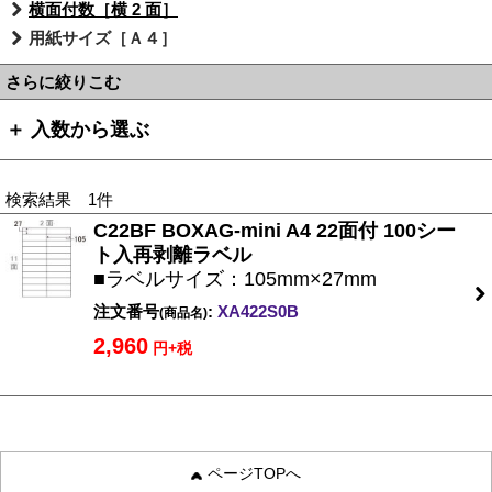
横面付数［横 2 面］
用紙サイズ［Ａ４］
さらに絞りこむ
＋ 入数から選ぶ
検索結果 1件
C22BF BOXAG-mini A4 22面付 100シー
ト入再剥離ラベル
■ラベルサイズ：105mm×27mm
注文番号
:
XA422S0B
(商品名)
2,960
円+税
ページTOPへ