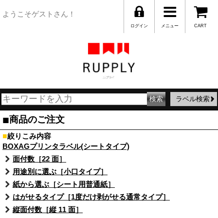
ようこそゲストさん！
ログイン
メニュー
CART
ラベル検索
■
商品のご注文
■
絞りこみ内容
BOXAGプリンタラベル(シートタイプ)
面付数［22 面］
用途別に選ぶ［小口タイプ］
紙から選ぶ［シート用普通紙］
はがせるタイプ［1度だけ剥がせる通常タイプ］
縦面付数［縦 11 面］