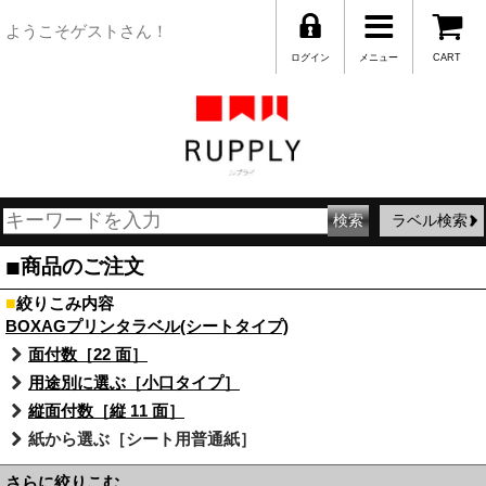
ようこそゲストさん！
ログイン
メニュー
CART
ラベル検索
■
商品のご注文
■
絞りこみ内容
BOXAGプリンタラベル(シートタイプ)
面付数［22 面］
用途別に選ぶ［小口タイプ］
縦面付数［縦 11 面］
紙から選ぶ［シート用普通紙］
さらに絞りこむ