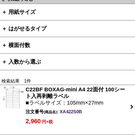
＋ 用紙サイズ
＋ はがせるタイプ
＋ 横面付数
＋ 入数から選ぶ
検索結果 1件
C22BF BOXAG-mini A4 22面付 100シー
ト入再剥離ラベル
■ラベルサイズ：105mm×27mm
注文番号
:
XA422S0B
(商品名)
2,960
円+税