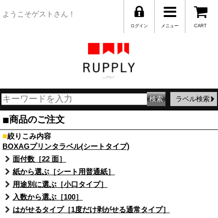
ようこそゲストさん！
ログイン
メニュー
CART
ラベル検索
■
商品のご注文
■
絞りこみ内容
BOXAGプリンタラベル(シートタイプ)
面付数［22 面］
紙から選ぶ［シート用普通紙］
用途別に選ぶ［小口タイプ］
入数から選ぶ［100］
はがせるタイプ［1度だけ剥がせる通常タイプ］