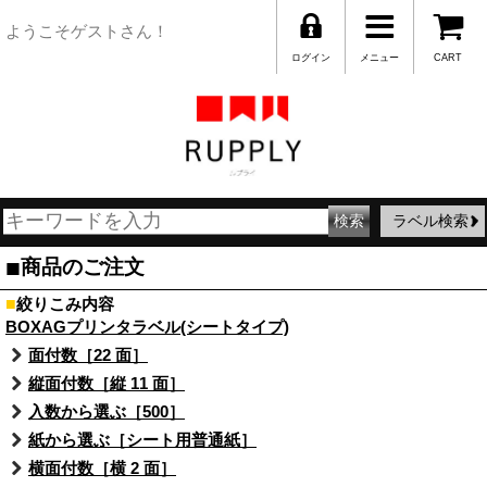
ようこそゲストさん！
ログイン
メニュー
CART
ラベル検索
■
商品のご注文
■
絞りこみ内容
BOXAGプリンタラベル(シートタイプ)
面付数［22 面］
縦面付数［縦 11 面］
入数から選ぶ［500］
紙から選ぶ［シート用普通紙］
横面付数［横 2 面］