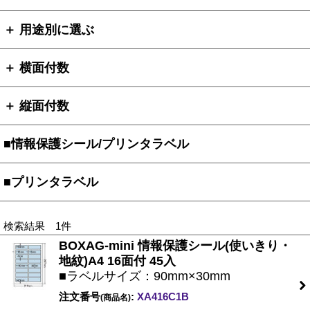
＋ 用途別に選ぶ
＋ 横面付数
＋ 縦面付数
■情報保護シール/プリンタラベル
■プリンタラベル
検索結果 1件
BOXAG-mini 情報保護シール(使いきり・
地紋)A4 16面付 45入
■ラベルサイズ：90mm×30mm
注文番号
:
XA416C1B
(商品名)