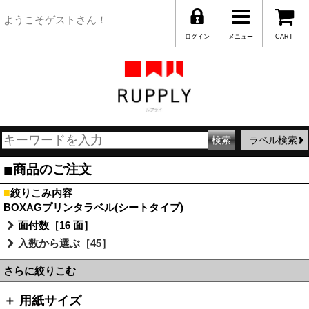
ようこそゲストさん！
ログイン
メニュー
CART
ラベル検索
■
商品のご注文
■
絞りこみ内容
BOXAGプリンタラベル(シートタイプ)
面付数［16 面］
入数から選ぶ［45］
さらに絞りこむ
＋ 用紙サイズ