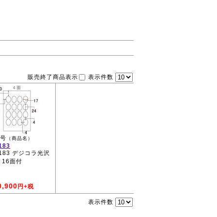
販売終了商品表示
表示件数
号
（商品名）
183
0183 デジコラ光沢
 16面付
0,900
円+税
表示件数