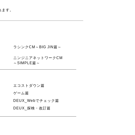
れます。
ラシンクCM～BIG JIN篇～
ニンジニアネットワークCM
～SIMPLE篇～
エコストダウン篇
ゲーム篇
DEUX_Webでチェック篇
DEUX_探検・改訂篇