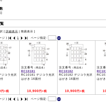
数
面]
覧
択 [
詳細表示
|
簡易表示
]
ージ )
1
ページ指定:
注文番号
注文番号
注文番
商品名）
（商品名）
（商品名）
RC10181
RC10182
RC10
 デジコラ光沢
RC10181 デジコラ光沢
RC10182 デジコラ光沢
RC1
面付
はがき 16面付
はがき 16面付
はがき
0
10,900
10,900
1
円+税
円+税
円+税
ージ )
1
ページ指定: