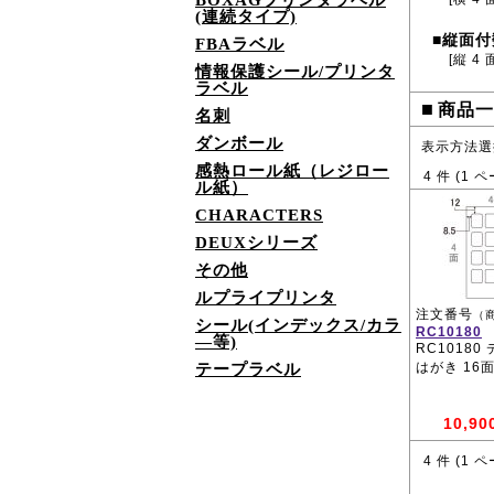
BOXAGプリンタラベル
(連続タイプ)
縦面付
■
FBAラベル
[縦 4 
情報保護シール/プリンタ
ラベル
■
商品一
名刺
ダンボール
表示方法選
感熱ロール紙（レジロー
4
件 (
1
ペ
ル紙）
CHARACTERS
DEUXシリーズ
その他
ルプライプリンタ
注文番号
（
シール(インデックス/カラ
RC10180
―等)
RC10180
はがき 16
テープラベル
10,90
4
件 (
1
ペ