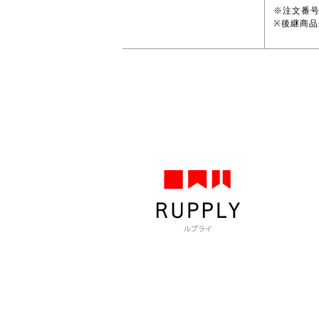
※注文番
※後継商