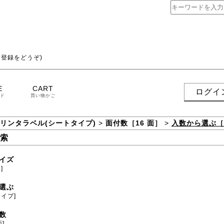
登録をどうぞ)
E
CART
ログイ
ド
買い物かご
プリンタラベル(シートタイプ)
>
面付数［16 面］
>
入数から選ぶ［1
索
イズ
]
選ぶ
タイプ]
数
面]