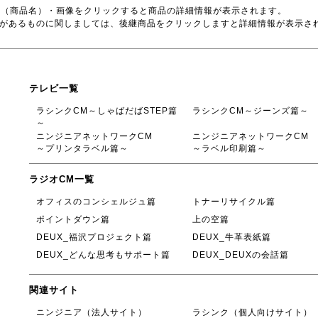
号（商品名）・画像をクリックすると商品の詳細情報が表示されます。
品があるものに関しましては、後継商品をクリックしますと詳細情報が表示さ
テレビ一覧
ラシンクCM～しゃばだばSTEP篇
ラシンクCM～ジーンズ篇～
～
ニンジニアネットワークCM
ニンジニアネットワークCM
～プリンタラベル篇～
～ラベル印刷篇～
ラジオCM一覧
オフィスのコンシェルジュ篇
トナーリサイクル篇
ポイントダウン篇
上の空篇
DEUX_福沢プロジェクト篇
DEUX_牛革表紙篇
DEUX_どんな思考もサポート篇
DEUX_DEUXの会話篇
関連サイト
ニンジニア（法人サイト）
ラシンク（個人向けサイト）