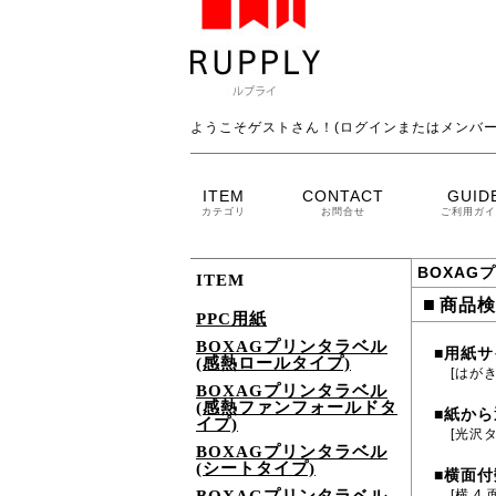
ようこそゲストさん！(ログインまたはメンバー
ITEM
CONTACT
GUID
カテゴリ
お問合せ
ご利用ガイ
BOXAG
ITEM
■
商品検
PPC用紙
BOXAGプリンタラベル
用紙サ
■
(感熱ロールタイプ)
[はがき
BOXAGプリンタラベル
(感熱ファンフォールドタ
紙から
■
イプ)
[光沢
BOXAGプリンタラベル
(シートタイプ)
横面付
■
[横 4 