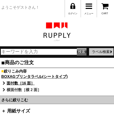
ようこそゲストさん！
ログイン
メニュー
CART
ラベル検索
■
商品のご注文
■
絞りこみ内容
BOXAGプリンタラベル(シートタイプ)
面付数［16 面］
横面付数［横 2 面］
さらに絞りこむ
＋ 用紙サイズ