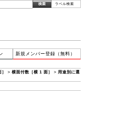
ラベル検索
ン
新規メンバー登録（無料）
面］
>
横面付数［横 1 面］
>
用途別に選