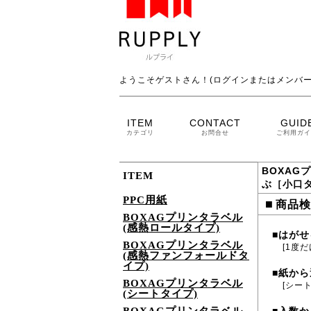
ようこそゲストさん！(ログインまたはメンバー
ITEM
CONTACT
GUID
カテゴリ
お問合せ
ご利用ガイ
BOXAG
ITEM
ぶ［小口
PPC用紙
■
商品検
BOXAGプリンタラベル
(感熱ロールタイプ)
はがせ
■
BOXAGプリンタラベル
[1度
(感熱ファンフォールドタ
イプ)
紙から
■
BOXAGプリンタラベル
[シー
(シートタイプ)