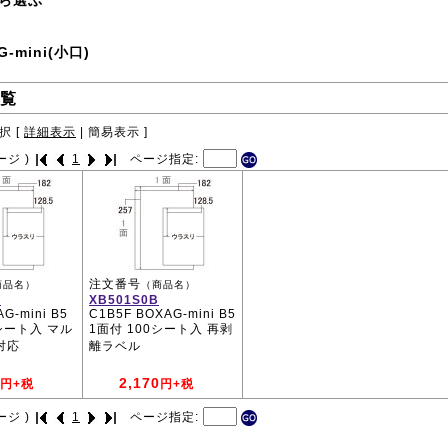
ら選ぶ
G-mini(小口)
覧
択 [
詳細表示
|
簡易表示
]
ージ )
1
ページ指定:
注文番号
商品名）
（商品名）
B
XB501S0B
G-mini B5
C1B5F BOXAG-mini B5
0シート入 マル
1面付 100シート入 再剥
対応
離ラベル
2,170
円+税
円+税
ージ )
1
ページ指定: