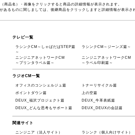
号（商品名）・画像をクリックすると商品の詳細情報が表示されます。
品があるものに関しましては、後継商品をクリックしますと詳細情報が表示さ
テレビ一覧
ラシンクCM～しゃばだばSTEP篇
ラシンクCM～ジーンズ篇～
～
ニンジニアネットワークCM
ニンジニアネットワークCM
～プリンタラベル篇～
～ラベル印刷篇～
ラジオCM一覧
オフィスのコンシェルジュ篇
トナーリサイクル篇
ポイントダウン篇
上の空篇
DEUX_福沢プロジェクト篇
DEUX_牛革表紙篇
DEUX_どんな思考もサポート篇
DEUX_DEUXの会話篇
関連サイト
ニンジニア（法人サイト）
ラシンク（個人向けサイト）