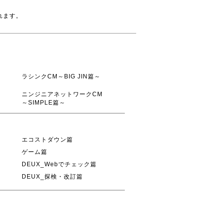
れます。
ラシンクCM～BIG JIN篇～
ニンジニアネットワークCM
～SIMPLE篇～
エコストダウン篇
ゲーム篇
DEUX_Webでチェック篇
DEUX_探検・改訂篇