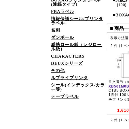
BOXAGプリンタラベル
入数か
■
(連続タイプ)
[100]
FBAラベル
BOXA
■
情報保護シール/プリンタ
ラベル
■
商品一
名刺
ダンボール
表示方法選
感熱ロール紙（レジロー
2
件 (
1
ペ
ル紙）
CHARACTERS
DEUXシリーズ
その他
ルプライプリンタ
注文番号
（
シール(インデックス/カラ
XB501M0
―等)
C1B5 BOXA
1面付 10
テープラベル
チプリンタ
1,610
2
件 (
1
ペ