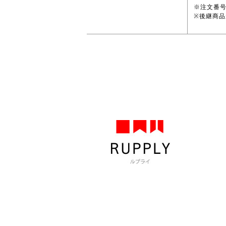
※注文番
※後継商