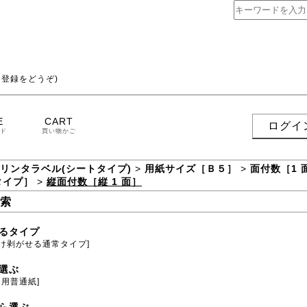
登録をどうぞ)
E
CART
ログイ
ド
買い物かご
プリンタラベル(シートタイプ)
>
用紙サイズ［Ｂ５］
>
面付数［1 
タイプ］
>
縦面付数［縦 1 面］
索
るタイプ
だけ剥がせる通常タイプ]
選ぶ
ト用普通紙]