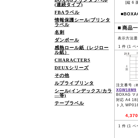
BOXAGプリンタラベル
[縦 6 
(連続タイプ)
FBAラベル
BOXA
■
情報保護シール/プリンタ
ラベル
■
商品一
名刺
表示方法選
ダンボール
1
件 (
1
ペ
感熱ロール紙（レジロー
ル紙）
CHARACTERS
DEUXシリーズ
その他
ルプライプリンタ
注文番号
（
XGW18M9
シール(インデックス/カラ
BOXAG 
―等)
対応 A4 1
テープラベル
ト入 WP01
4,370
1
件 (
1
ペ