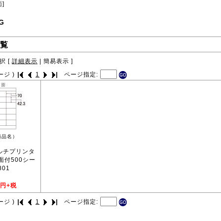
面]
G
覧
択 [
詳細表示
|
簡易表示
]
ージ )
1
ページ指定:
商品名）
マルチプリンタ
8面付500シー
801
円+税
ージ )
1
ページ指定: