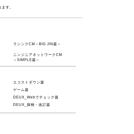
れます。
ラシンクCM～BIG JIN篇～
ニンジニアネットワークCM
～SIMPLE篇～
エコストダウン篇
ゲーム篇
DEUX_Webでチェック篇
DEUX_探検・改訂篇