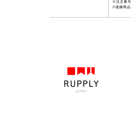
※注文番
※後継商