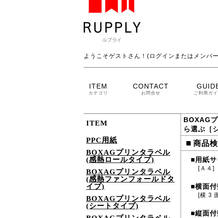
ようこそゲストさん！(ログインまたはメンバー
ITEM
CONTACT
GUID
カテゴリ
お問合せ
ご利用ガイ
BOXAG
ITEM
ら選ぶ［
PPC用紙
■
商品検
BOXAGプリンタラベル
(感熱ロールタイプ)
用紙サ
■
[Ａ４]
BOXAGプリンタラベル
(感熱ファンフォールドタ
イプ)
横面付
■
[横 3 
BOXAGプリンタラベル
(シートタイプ)
縦面付
■