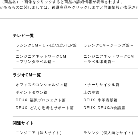
号（商品名）・画像をクリックすると商品の詳細情報が表示されます。
品があるものに関しましては、後継商品をクリックしますと詳細情報が表示さ
テレビ一覧
ラシンクCM～しゃばだばSTEP篇
ラシンクCM～ジーンズ篇～
～
ニンジニアネットワークCM
ニンジニアネットワークCM
～プリンタラベル篇～
～ラベル印刷篇～
ラジオCM一覧
オフィスのコンシェルジュ篇
トナーリサイクル篇
ポイントダウン篇
上の空篇
DEUX_福沢プロジェクト篇
DEUX_牛革表紙篇
DEUX_どんな思考もサポート篇
DEUX_DEUXの会話篇
関連サイト
ニンジニア（法人サイト）
ラシンク（個人向けサイト）