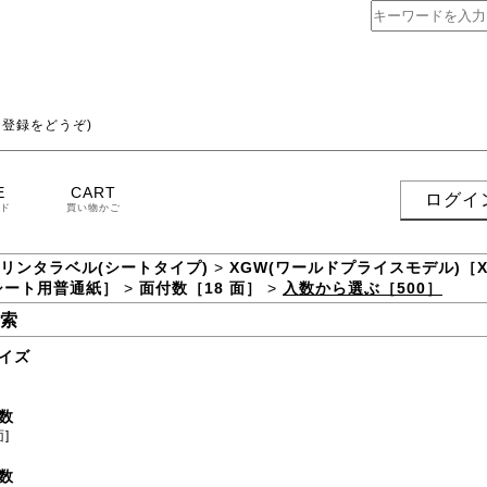
登録をどうぞ)
E
CART
ログイ
ド
買い物かご
プリンタラベル(シートタイプ)
>
XGW(ワールドプライスモデル)［
シート用普通紙］
>
面付数［18 面］
>
入数から選ぶ［500］
索
イズ
数
面]
数