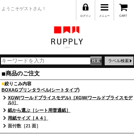
ようこそゲストさん！
ログイン
メニュー
CART
ラベル検索
■
商品のご注文
■
絞りこみ内容
BOXAGプリンタラベル(シートタイプ)
XGW(ワールドプライスモデル)［XGW(ワールドプライスモデ
ル)］
紙から選ぶ［シート用普通紙］
用紙サイズ［Ａ４］
面付数［21 面］