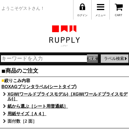
ようこそゲストさん！
ログイン
メニュー
CART
ラベル検索
■
商品のご注文
■
絞りこみ内容
BOXAGプリンタラベル(シートタイプ)
XGW(ワールドプライスモデル)［XGW(ワールドプライスモデ
ル)］
紙から選ぶ［シート用普通紙］
用紙サイズ［Ａ４］
面付数［2 面］