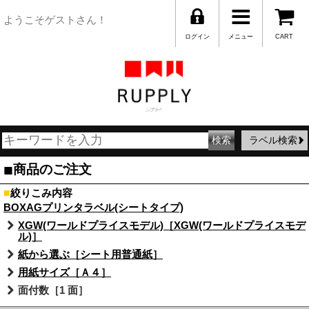
ようこそゲストさん！
ログイン
メニュー
CART
ラベル検索
■
商品のご注文
■
絞りこみ内容
BOXAGプリンタラベル(シートタイプ)
XGW(ワールドプライスモデル)［XGW(ワールドプライスモデ
ル)］
紙から選ぶ［シート用普通紙］
用紙サイズ［Ａ４］
面付数［1 面］