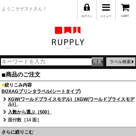
ようこそゲストさん！
ログイン
メニュー
CART
ラベル検索
■
商品のご注文
■
絞りこみ内容
BOXAGプリンタラベル(シートタイプ)
XGW(ワールドプライスモデル)［XGW(ワールドプライスモデ
ル)］
入数から選ぶ［500］
面付数［14 面］
さらに絞りこむ