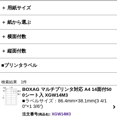
＋ 用紙サイズ
＋ 紙から選ぶ
＋ 横面付数
＋ 縦面付数
■プリンタラベル
検索結果 1件
BOXAG マルチプリンタ対応 A4 14面付50
0シート入 XGW14M3
■ラベルサイズ：86.4mm×38.1mm(3 4/1
0"×1 3/6")
注文番号
:
XGW14M3
(商品名)