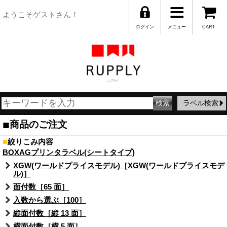
ようこそゲストさん！
ログイン
メニュー
CART
ラベル検索
■
商品のご注文
■
絞りこみ内容
BOXAGプリンタラベル(シートタイプ)
XGW(ワールドプライスモデル)［XGW(ワールドプライスモデ
ル)］
面付数［65 面］
入数から選ぶ［100］
縦面付数［縦 13 面］
横面付数［横 5 面］