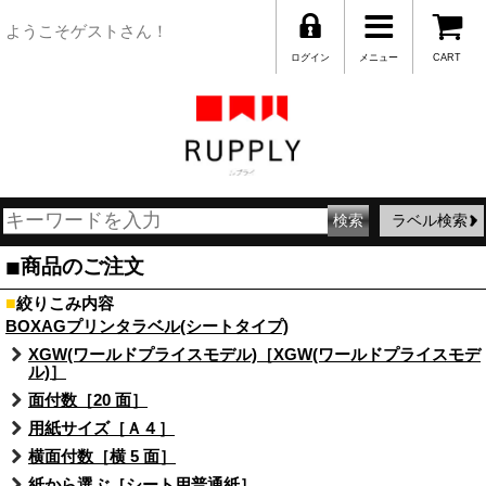
ようこそゲストさん！
ログイン
メニュー
CART
ラベル検索
■
商品のご注文
■
絞りこみ内容
BOXAGプリンタラベル(シートタイプ)
XGW(ワールドプライスモデル)［XGW(ワールドプライスモデ
ル)］
面付数［20 面］
用紙サイズ［Ａ４］
横面付数［横 5 面］
紙から選ぶ［シート用普通紙］