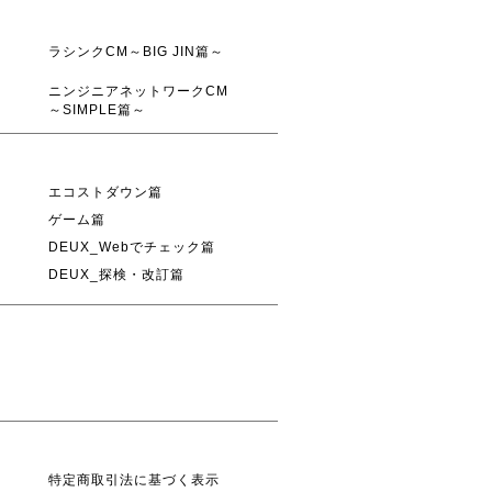
ラシンクCM～BIG JIN篇～
ニンジニアネットワークCM
～SIMPLE篇～
エコストダウン篇
ゲーム篇
DEUX_Webでチェック篇
DEUX_探検・改訂篇
特定商取引法に基づく表示