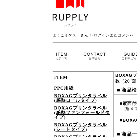
ようこそゲストさん！(ログインまたはメンバー
ITEM
CONTACT
GUID
カテゴリ
お問合せ
ご利用ガイ
BOXAG
ITEM
数［20 
PPC用紙
■
商品検
BOXAGプリンタラベル
(感熱ロールタイプ)
縦面付
■
BOXAGプリンタラベル
[縦 4 
(感熱ファンフォールドタ
イプ)
BOXA
■
BOXAGプリンタラベル
(シートタイプ)
■
商品一