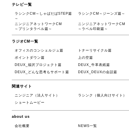
テレビ一覧
ラシンクCM～しゃばだばSTEP篇
ラシンクCM～ジーンズ篇～
～
ニンジニアネットワークCM
ニンジニアネットワークCM
～プリンタラベル篇～
～ラベル印刷篇～
ラジオCM一覧
オフィスのコンシェルジュ篇
トナーリサイクル篇
ポイントダウン篇
上の空篇
DEUX_福沢プロジェクト篇
DEUX_牛革表紙篇
DEUX_どんな思考もサポート篇
DEUX_DEUXの会話篇
関連サイト
ニンジニア（法人サイト）
ラシンク（個人向けサイト）
ショートムービー
about us
会社概要
NEWS一覧