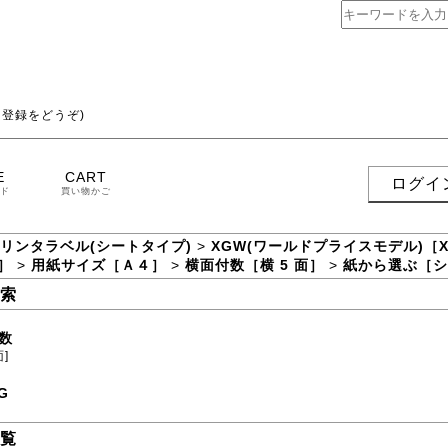
登録をどうぞ)
E
CART
ログイ
ド
買い物かご
プリンタラベル(シートタイプ)
>
XGW(ワールドプライスモデル)［
面］
>
用紙サイズ［Ａ４］
>
横面付数［横 5 面］
>
紙から選ぶ［シ
索
数
面]
G
覧