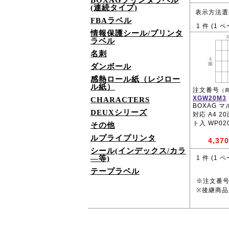
BOXAGプリンタラベル
(連続タイプ)
表示方法選
FBAラベル
1
件 (
1
ペ
情報保護シール/プリンタ
ラベル
名刺
ダンボール
感熱ロール紙（レジロー
ル紙）
注文番号
（
XGW20M3
CHARACTERS
BOXAG 
DEUXシリーズ
対応 A4 2
ト入 WP02
その他
ルプライプリンタ
4,370
シール(インデックス/カラ
―等)
1
件 (
1
ペ
テープラベル
※注文番
※後継商