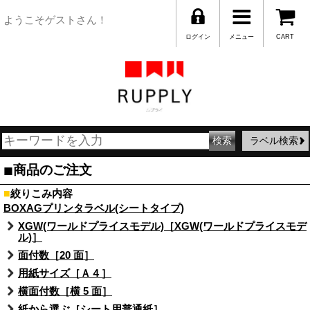
ようこそゲストさん！
ログイン
メニュー
CART
ラベル検索
■
商品のご注文
■
絞りこみ内容
BOXAGプリンタラベル(シートタイプ)
XGW(ワールドプライスモデル)［XGW(ワールドプライスモデ
ル)］
面付数［20 面］
用紙サイズ［Ａ４］
横面付数［横 5 面］
紙から選ぶ［シート用普通紙］