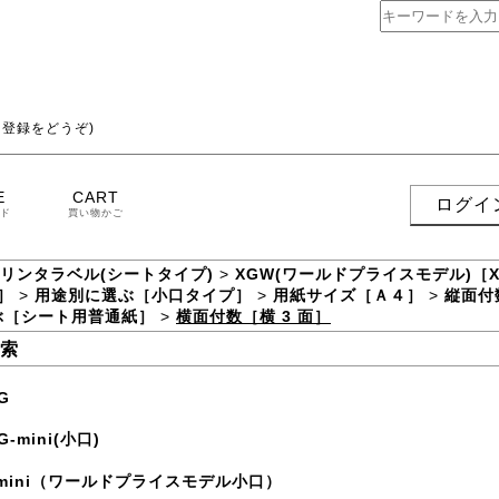
登録をどうぞ)
E
CART
ログイ
ド
買い物かご
プリンタラベル(シートタイプ)
>
XGW(ワールドプライスモデル)［
面］
>
用途別に選ぶ［小口タイプ］
>
用紙サイズ［Ａ４］
>
縦面付
ぶ［シート用普通紙］
>
横面付数［横 3 面］
索
G
G-mini(小口)
-mini（ワールドプライスモデル小口）