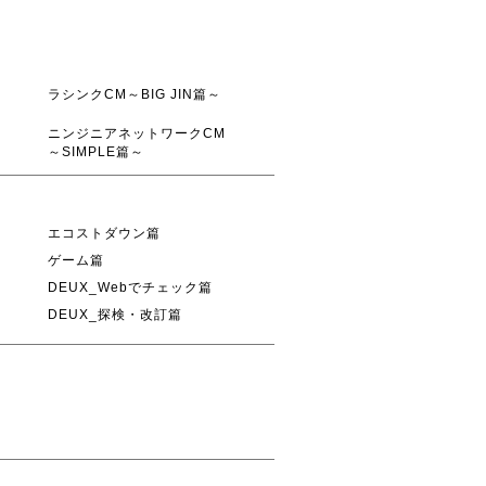
ラシンクCM～BIG JIN篇～
ニンジニアネットワークCM
～SIMPLE篇～
エコストダウン篇
ゲーム篇
DEUX_Webでチェック篇
DEUX_探検・改訂篇