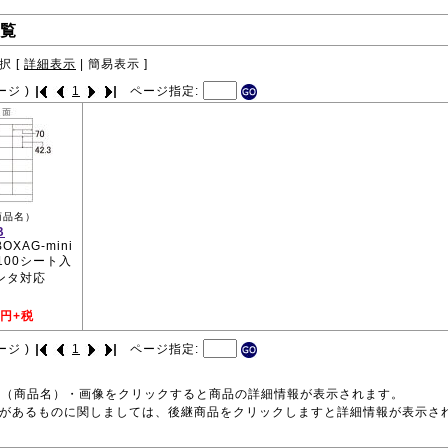
覧
択 [
詳細表示
|
簡易表示
]
ージ )
1
ページ指定:
商品名）
B
BOXAG-mini
 100シート入
ンタ対応
円+税
ージ )
1
ページ指定:
号（商品名）・画像をクリックすると商品の詳細情報が表示されます。
品があるものに関しましては、後継商品をクリックしますと詳細情報が表示さ