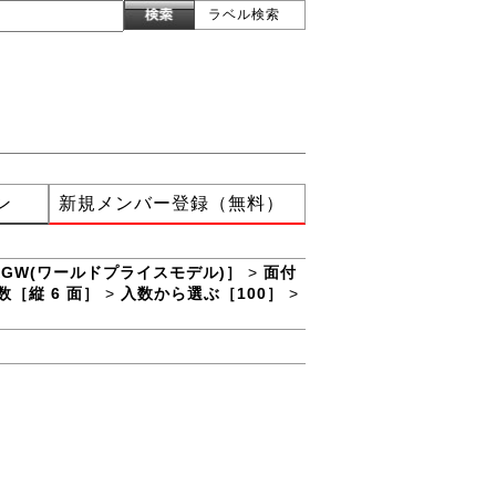
ラベル検索
ン
新規メンバー登録（無料）
XGW(ワールドプライスモデル)］
>
面付
数［縦 6 面］
>
入数から選ぶ［100］
>