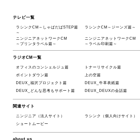
テレビ一覧
ラシンクCM～しゃばだばSTEP篇
ラシンクCM～ジーンズ篇～
～
ニンジニアネットワークCM
ニンジニアネットワークCM
～プリンタラベル篇～
～ラベル印刷篇～
ラジオCM一覧
オフィスのコンシェルジュ篇
トナーリサイクル篇
ポイントダウン篇
上の空篇
DEUX_福沢プロジェクト篇
DEUX_牛革表紙篇
DEUX_どんな思考もサポート篇
DEUX_DEUXの会話篇
関連サイト
ニンジニア（法人サイト）
ラシンク（個人向けサイト）
ショートムービー
about us