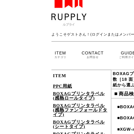
ようこそゲストさん！(ログインまたはメンバー
ITEM
CONTACT
GUID
カテゴリ
お問合せ
ご利用ガイ
BOXAG
ITEM
数［18 
紙から選
PPC用紙
■
BOXAGプリンタラベル
商品検
(感熱ロールタイプ)
BOXAGプリンタラベル
BOXA
■
(感熱ファンフォールドタ
イプ)
BOXA
■
BOXAGプリンタラベル
(シートタイプ)
XGW
■