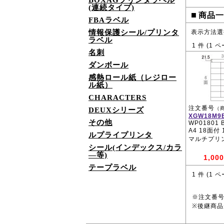
BOXAGプリンタラベル
(連続タイプ)
■
商品一
FBAラベル
情報保護シール/プリンタ
表示方法選
ラベル
1
件 (
1
ペ
名刺
ダンボール
感熱ロール紙（レジロー
ル紙）
CHARACTERS
注文番号
（
DEUXシリーズ
XGW18M9
その他
WP01801 
A4 18面付
ルプライプリンタ
マルチプリ
シール(インデックス/カラ
―等)
1,000
テープラベル
1
件 (
1
ペ
※注文番
※後継商