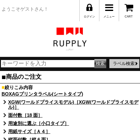
ようこそゲストさん！
ログイン
メニュー
CART
ラベル検索
■
商品のご注文
■
絞りこみ内容
BOXAGプリンタラベル(シートタイプ)
XGW(ワールドプライスモデル)［XGW(ワールドプライスモデ
ル)］
面付数［18 面］
用途別に選ぶ［小口タイプ］
用紙サイズ［Ａ４］
縦面付数［縦 6 面］