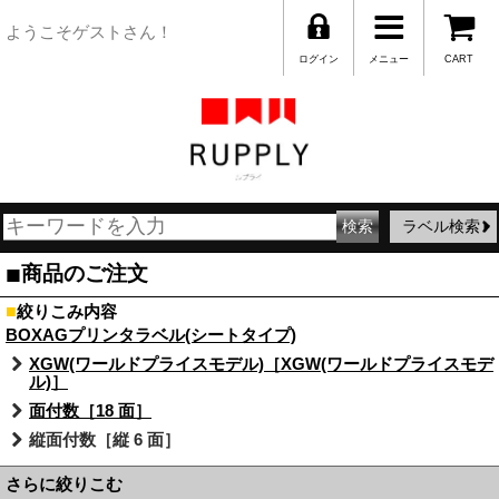
ようこそゲストさん！
ログイン
メニュー
CART
ラベル検索
■
商品のご注文
■
絞りこみ内容
BOXAGプリンタラベル(シートタイプ)
XGW(ワールドプライスモデル)［XGW(ワールドプライスモデ
ル)］
面付数［18 面］
縦面付数［縦 6 面］
さらに絞りこむ