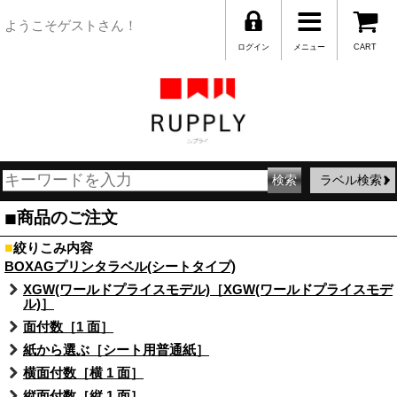
ようこそゲストさん！
ログイン
メニュー
CART
ラベル検索
■
商品のご注文
■
絞りこみ内容
BOXAGプリンタラベル(シートタイプ)
XGW(ワールドプライスモデル)［XGW(ワールドプライスモデ
ル)］
面付数［1 面］
紙から選ぶ［シート用普通紙］
横面付数［横 1 面］
縦面付数［縦 1 面］