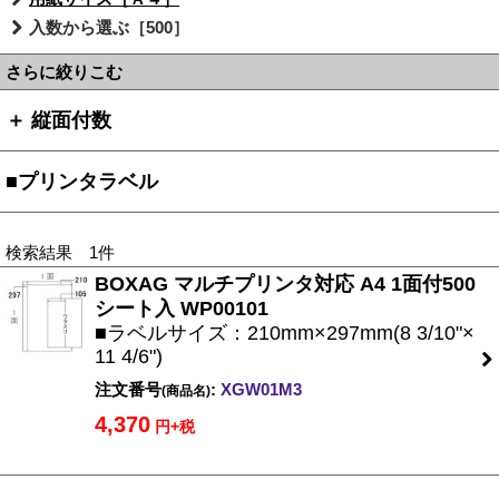
入数から選ぶ［500］
さらに絞りこむ
＋ 縦面付数
■プリンタラベル
検索結果 1件
BOXAG マルチプリンタ対応 A4 1面付500
シート入 WP00101
■ラベルサイズ：210mm×297mm(8 3/10"×
11 4/6")
注文番号
:
XGW01M3
(商品名)
4,370
円+税