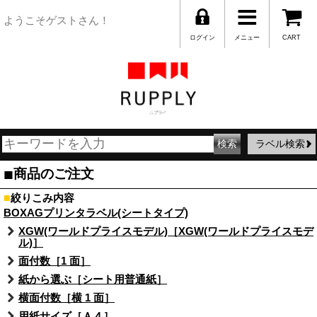
ようこそゲストさん！
ログイン
メニュー
CART
ラベル検索
■
商品のご注文
■
絞りこみ内容
BOXAGプリンタラベル(シートタイプ)
XGW(ワールドプライスモデル)［XGW(ワールドプライスモデ
ル)］
面付数［1 面］
紙から選ぶ［シート用普通紙］
横面付数［横 1 面］
用紙サイズ［Ａ４］