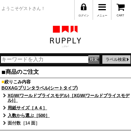
ようこそゲストさん！
ログイン
メニュー
CART
ラベル検索
■
商品のご注文
■
絞りこみ内容
BOXAGプリンタラベル(シートタイプ)
XGW(ワールドプライスモデル)［XGW(ワールドプライスモデ
ル)］
用紙サイズ［Ａ４］
入数から選ぶ［500］
面付数［14 面］