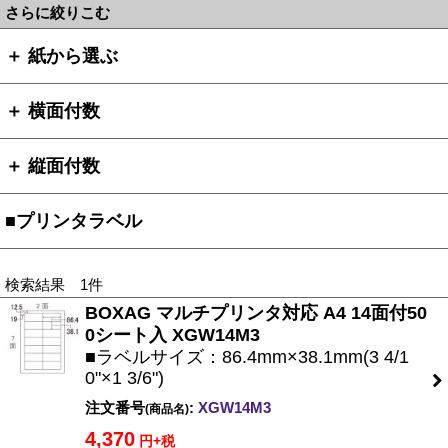
さらに絞りこむ
＋ 紙から選ぶ
＋ 横面付数
＋ 縦面付数
■プリンタラベル
検索結果 1件
BOXAG マルチプリンタ対応 A4 14面付50
0シート入 XGW14M3
■ラベルサイズ：86.4mm×38.1mm(3 4/1
0"×1 3/6")
注文番号
:
XGW14M3
(商品名)
4,370
円+税