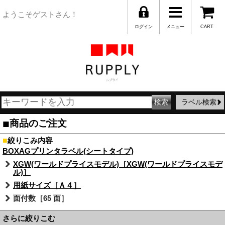
ようこそゲストさん！
ログイン
メニュー
CART
ラベル検索
■
商品のご注文
■
絞りこみ内容
BOXAGプリンタラベル(シートタイプ)
XGW(ワールドプライスモデル)［XGW(ワールドプライスモデ
ル)］
用紙サイズ［Ａ４］
面付数［65 面］
さらに絞りこむ