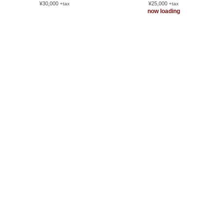
¥30,000
¥25,000
+tax
+tax
now loading
back
page top
会社概要
ご利用環境