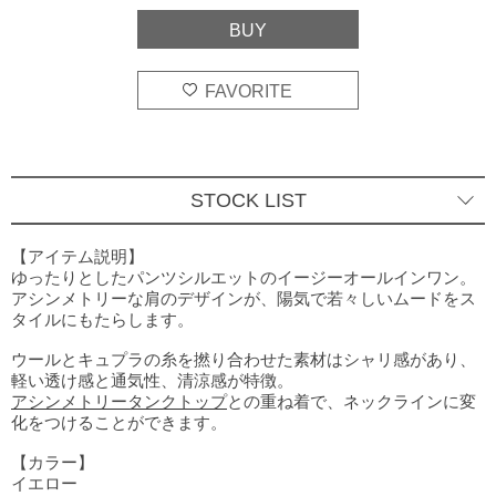
STOCK LIST
イエロー
○
1
BUY
【アイテム説明】
ゆったりとしたパンツシルエットのイージーオールインワン。
イエロー
アシンメトリーな肩のデザインが、陽気で若々しいムードをス
○
2
BUY
タイルにもたらします。
ブラック
○
1
ウールとキュプラの糸を撚り合わせた素材はシャリ感があり、
BUY
軽い透け感と通気性、清涼感が特徴。
アシンメトリータンクトップ
との重ね着で、ネックラインに変
ブラック
○
2
BUY
化をつけることができます。
【カラー】
イエロー