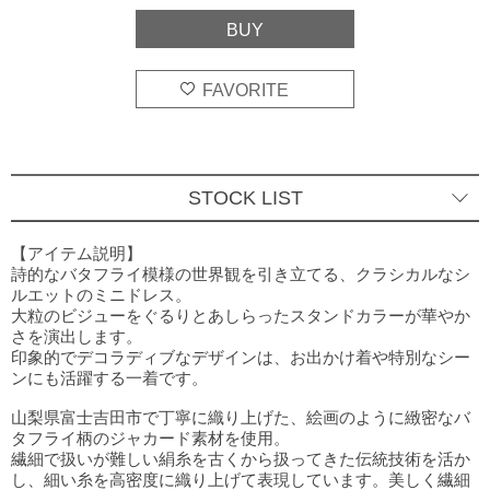
STOCK LIST
グレー
○
2
BUY
【アイテム説明】
詩的なバタフライ模様の世界観を引き立てる、クラシカルなシ
ブラック
ルエットのミニドレス。
○
2
BUY
大粒のビジューをぐるりとあしらったスタンドカラーが華やか
さを演出します。
印象的でデコラディブなデザインは、お出かけ着や特別なシー
ンにも活躍する一着です。
山梨県富士吉田市で丁寧に織り上げた、絵画のように緻密なバ
タフライ柄のジャカード素材を使用。
繊細で扱いが難しい絹糸を古くから扱ってきた伝統技術を活か
し、細い糸を高密度に織り上げて表現しています。美しく繊細