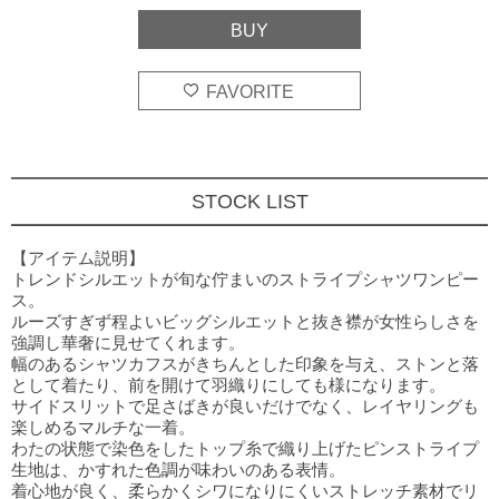
STOCK LIST
グレー×ホワイト
○
one size
BUY
【アイテム説明】
トレンドシルエットが旬な佇まいのストライプシャツワンピー
ブラック×ホワイ
ス。
○
one size
ト
BUY
ルーズすぎず程よいビッグシルエットと抜き襟が女性らしさを
強調し華奢に見せてくれます。
ホワイト×グレー
○
one size
BUY
幅のあるシャツカフスがきちんとした印象を与え、ストンと落
として着たり、前を開けて羽織りにしても様になります。
ブラック×グレー
サイドスリットで足さばきが良いだけでなく、レイヤリングも
○
one size
BUY
楽しめるマルチな一着。
わたの状態で染色をしたトップ糸で織り上げたピンストライプ
生地は、かすれた色調が味わいのある表情。
着心地が良く、柔らかくシワになりにくいストレッチ素材でリ