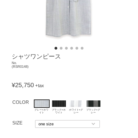
シャツワンピース
No.
(
RSR0148
)
¥25,750
+tax
COLOR
グレー×ホワ
ブラック×ホ
ホワイト×グ
ブラック×グ
イト
ワイト
レー
レー
SIZE